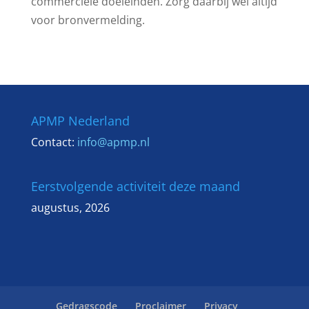
commerciële doeleinden. Zorg daarbij wel altijd
voor bronvermelding.
APMP Nederland
Contact:
info@apmp.nl
Eerstvolgende activiteit deze maand
augustus, 2026
Gedragscode
Proclaimer
Privacy