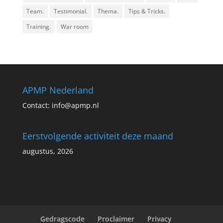
Team.
Testimonial.
Thema.
Tips & Tricks.
Training.
War room
APMP Nederland
Contact:
info@apmp.nl
Eerstvolgende activiteit deze maand
augustus, 2026
Gedragscode
Proclaimer
Privacy