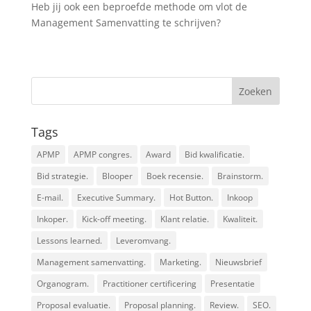
Heb jij ook een beproefde methode om vlot de
Management Samenvatting te schrijven?
Tags
APMP
APMP congres.
Award
Bid kwalificatie.
Bid strategie.
Blooper
Boek recensie.
Brainstorm.
E-mail.
Executive Summary.
Hot Button.
Inkoop
Inkoper.
Kick-off meeting.
Klant relatie.
Kwaliteit.
Lessons learned.
Leveromvang.
Management samenvatting.
Marketing.
Nieuwsbrief
Organogram.
Practitioner certificering
Presentatie
Proposal evaluatie.
Proposal planning.
Review.
SEO.