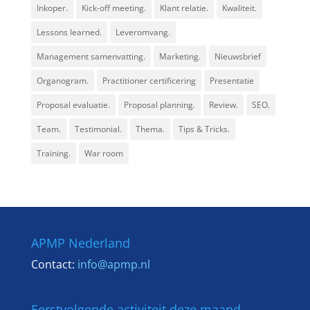
Inkoper.
Kick-off meeting.
Klant relatie.
Kwaliteit.
Lessons learned.
Leveromvang.
Management samenvatting.
Marketing.
Nieuwsbrief
Organogram.
Practitioner certificering
Presentatie
Proposal evaluatie.
Proposal planning.
Review.
SEO.
Team.
Testimonial.
Thema.
Tips & Tricks.
Training.
War room
APMP Nederland
Contact:
info@apmp.nl
Eerstvolgende activiteit deze maand