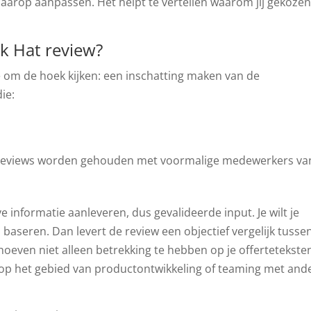
daarop aanpassen. Het helpt te vertellen waarom jij gekoze
ck Hat review?
te om de hoek kijken: een inschatting maken van de
ie:
 reviews worden gehouden met voormalige medewerkers va
 informatie aanleveren, dus gevalideerde input. Je wilt je
baseren. Dan levert de review een objectief vergelijk tusse
oeven niet alleen betrekking te hebben op je offertetekste
op het gebied van productontwikkeling of teaming met and