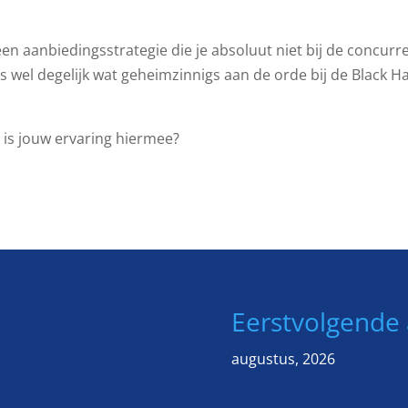
een aanbiedingsstrategie die je absoluut niet bij de concurr
us wel degelijk wat geheimzinnigs aan de orde bij de Black H
t is jouw ervaring hiermee?
Eerstvolgende 
augustus, 2026