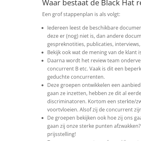
Waar bestaat de Black Hat r
Een grof stappenplan is als volgt:
Iedereen leest de beschikbare documenta
deze er (nog) niet is, dan andere docu
gespreknotities, publicaties, interviews
Bekijk ook wat de mening van de klant i
Daarna wordt het review team onderver
concurrent B etc. Vaak is dit een bepe
geduchte concurrenten.
Deze groepen ontwikkelen een aanbiedin
gaan ze inzetten, hebben ze dit al eerd
discriminatoren. Kortom een sterkte/zwa
voortvloeien. Alsof zij de concurrent zij
De groepen bekijken ook hoe zij ons g
gaan zij onze sterke punten afzwakken?
prijsstelling!