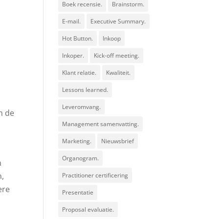
n
Boek recensie.
Brainstorm.
E-mail.
Executive Summary.
Hot Button.
Inkoop
Inkoper.
Kick-off meeting.
Klant relatie.
Kwaliteit.
Lessons learned.
Leveromvang.
n de
Management samenvatting.
Marketing.
Nieuwsbrief
Organogram.
n
n,
Practitioner certificering
ere
Presentatie
Proposal evaluatie.