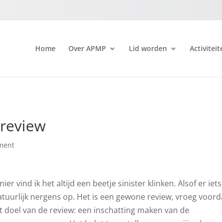
Home
Over APMP
Lid worden
Activiteit
 review
ment
r vind ik het altijd een beetje sinister klinken. Alsof er iets
atuurlijk nergens op. Het is een gewone review, vroeg voord
 doel van de review: een inschatting maken van de