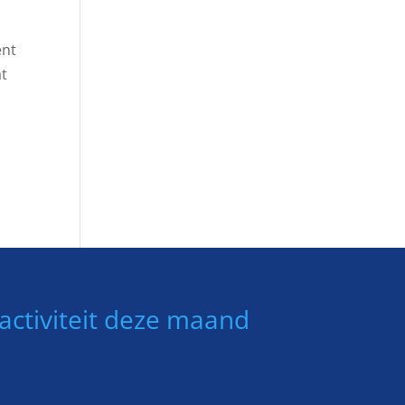
ent
at
activiteit deze maand