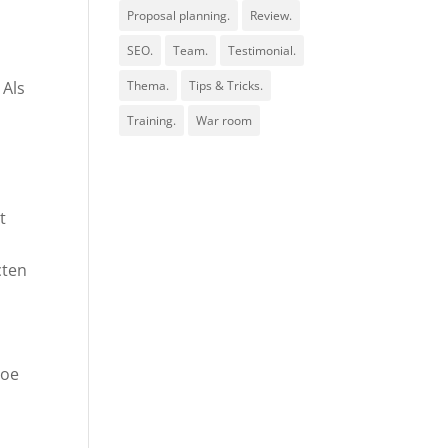
Proposal planning.
Review.
SEO.
Team.
Testimonial.
 Als
Thema.
Tips & Tricks.
Training.
War room
t
cten
Hoe