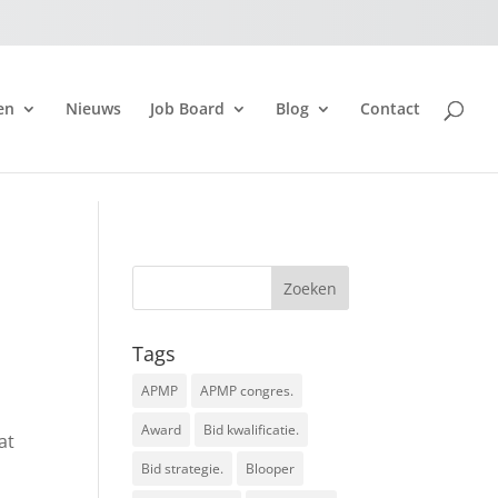
en
Nieuws
Job Board
Blog
Contact
Tags
APMP
APMP congres.
Award
Bid kwalificatie.
at
Bid strategie.
Blooper