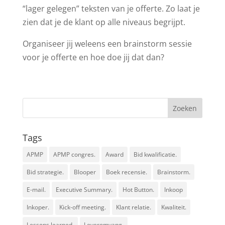
“lager gelegen” teksten van je offerte. Zo laat je
zien dat je de klant op alle niveaus begrijpt.
Organiseer jij weleens een brainstorm sessie
voor je offerte en hoe doe jij dat dan?
Tags
APMP
APMP congres.
Award
Bid kwalificatie.
Bid strategie.
Blooper
Boek recensie.
Brainstorm.
E-mail.
Executive Summary.
Hot Button.
Inkoop
Inkoper.
Kick-off meeting.
Klant relatie.
Kwaliteit.
Lessons learned.
Leveromvang.