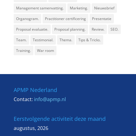
Management samenvatting.
Marketing.
Nieuwsbrief
Organogram.
Practitioner certificering
Presentatie
Proposal evaluatie.
Proposal planning.
Review.
SEO.
Team.
Testimonial.
Thema.
Tips & Tricks.
Training.
War room
APMP Nederland
Contact:
info@apmp.nl
Eerstvolgende activiteit deze maand
augustus, 2026