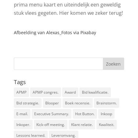
prima menu kaart en uiteindelijk een geweldig
stuk vlees gegeten. Hier komen we zeker terug!
Afbeelding van
Alexas_Fotos
via
Pixabay
Tags
APMP
APMP congres.
Award
Bid kwalificatie.
Bid strategie.
Blooper
Boek recensie.
Brainstorm.
E-mail.
Executive Summary.
Hot Button.
Inkoop
Inkoper.
Kick-off meeting.
Klant relatie.
Kwaliteit.
Lessons learned.
Leveromvang.