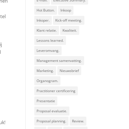
nnen
E-mail.
Executive Summary.
Hot Button.
Inkoop
tel
Inkoper.
Kick-off meeting.
Klant relatie.
Kwaliteit.
Lessons learned.
j
Leveromvang.
d
Management samenvatting.
Marketing.
Nieuwsbrief
Organogram.
Practitioner certificering
Presentatie
Proposal evaluatie.
Proposal planning.
Review.
uk!