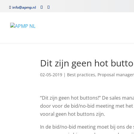
info@apmp.nl
Home
»
Best practices
»
Dit zijn geen hot buttons!
Dit zijn geen hot butto
02-05-2019
|
Best practices
,
Proposal manage
“Dit zijn geen hot buttons!” De sales man
door voor de bid/no-bid meeting met het
vooral geen hot buttons zijn.
In de bid/no-bid meeting moet bij ons d