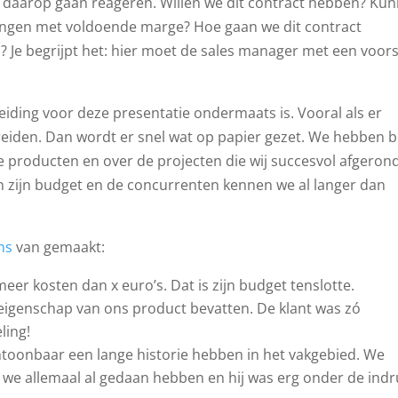
 daarop gaan reageren. Willen we dit contract hebben? Ku
rengen met voldoende marge? Hoe gaan we dit contract
 Je begrijpt het: hier moet de sales manager met een voors
iding voor deze presentatie ondermaats is. Vooral als er
reiden. Dan wordt er snel wat op papier gezet. We hebben bi
 producten en over de projecten die wij succesvol afgeron
 zijn budget en de concurrenten kennen we al langer dan
ns
van gemaakt:
eer kosten dan x euro’s. Dat is zijn budget tenslotte.
eigenschap van ons product bevatten. De klant was zó
ling!
ntoonbaar een lange historie hebben in het vakgebied. We
t we allemaal al gedaan hebben en hij was erg onder de indr