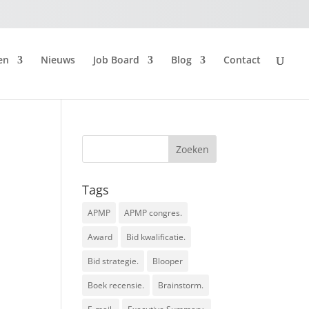
en
Nieuws
Job Board
Blog
Contact
Tags
APMP
APMP congres.
Award
Bid kwalificatie.
Bid strategie.
Blooper
Boek recensie.
Brainstorm.