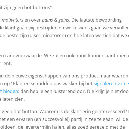
t zijn geen hot buttons”.
& motivators
en over
pains & gains
. Die laatste bewoording
e klant gaan wij bestrijden en welke wens gaan we vervulle
n de beste zijn (discriminatoren) en hoe laten we zien dat we
een randvoorwaarde. We zullen ook nooit kunnen aantonen 
rrent.
ijn in de nieuwe eigenschappen van ons product maar waaro
em op? Klanten schudden pas wakker bij het
signaleren van 
nt bieden
: dan heb je een luisterend oor. Die krijg je niet doo
 laten zien.
ok geen hot button. Waarom is de klant erin geïnteresseerd? 
t een ervaren (en succesvolle!) partij in zee te gaan, wil de
n voldoen, de levertermijn halen, alles goed geregeld met de