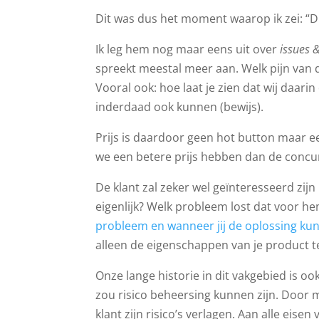
Dit was dus het moment waarop ik zei: “Di
Ik leg hem nog maar eens uit over
issues 
spreekt meestal meer aan. Welk pijn van d
Vooral ook: hoe laat je zien dat wij daari
inderdaad ook kunnen (bewijs).
Prijs is daardoor geen hot button maar 
we een betere prijs hebben dan de concu
De klant zal zeker wel geïnteresseerd z
eigenlijk? Welk probleem lost dat voor h
probleem en wanneer jij de oplossing ku
alleen de eigenschappen van je product te
Onze lange historie in dit vakgebied is o
zou risico beheersing kunnen zijn. Door me
klant zijn risico’s verlagen. Aan alle eise