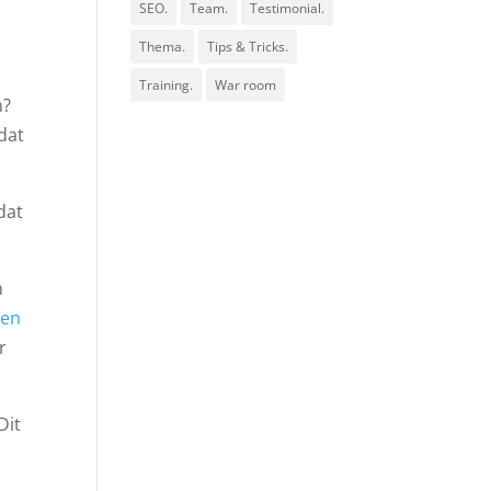
SEO.
Team.
Testimonial.
Thema.
Tips & Tricks.
Training.
War room
n?
 dat
dat
m
een
r
Dit