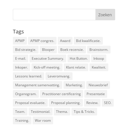
Tags
APMP
APMP congres.
Award
Bid kwalificatie.
Bid strategie.
Blooper
Boek recensie.
Brainstorm.
E-mail.
Executive Summary.
Hot Button.
Inkoop
Inkoper.
Kick-off meeting.
Klant relatie.
Kwaliteit.
Lessons learned.
Leveromvang.
Management samenvatting.
Marketing.
Nieuwsbrief
Organogram.
Practitioner certificering
Presentatie
Proposal evaluatie.
Proposal planning.
Review.
SEO.
Team.
Testimonial.
Thema.
Tips & Tricks.
Training.
War room