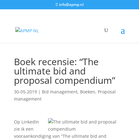
info@apmp.nl
Home
»
Bid management
»
Boek recensie: “The
ultimate bid and proposal compendium”
Boek recensie: “The
ultimate bid and
proposal compendium”
30-05-2019
|
Bid management
,
Boeken
,
Proposal
management
Op LinkedIn
zie ik een
vooraankondiging van “The ultimate bid and