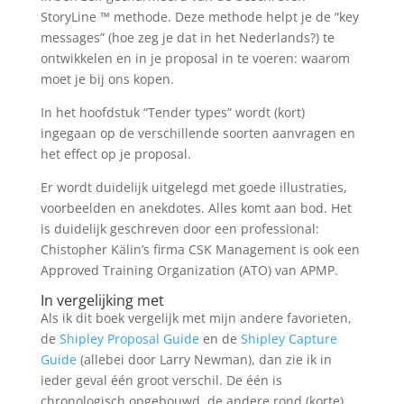
StoryLine ™ methode. Deze methode helpt je de “key
messages” (hoe zeg je dat in het Nederlands?) te
ontwikkelen en in je proposal in te voeren: waarom
moet je bij ons kopen.
In het hoofdstuk “Tender types” wordt (kort)
ingegaan op de verschillende soorten aanvragen en
het effect op je proposal.
Er wordt duidelijk uitgelegd met goede illustraties,
voorbeelden en anekdotes. Alles komt aan bod. Het
is duidelijk geschreven door een professional:
Chistopher Kälin’s firma CSK Management is ook een
Approved Training Organization (ATO) van APMP.
In vergelijking met
Als ik dit boek vergelijk met mijn andere favorieten,
de
Shipley Proposal Guide
en de
Shipley Capture
Guide
(allebei door Larry Newman), dan zie ik in
ieder geval één groot verschil. De één is
chronologisch opgebouwd, de andere rond (korte)