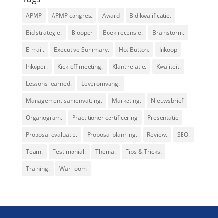
APMP
APMP congres.
Award
Bid kwalificatie.
Bid strategie.
Blooper
Boek recensie.
Brainstorm.
E-mail.
Executive Summary.
Hot Button.
Inkoop
Inkoper.
Kick-off meeting.
Klant relatie.
Kwaliteit.
Lessons learned.
Leveromvang.
Management samenvatting.
Marketing.
Nieuwsbrief
Organogram.
Practitioner certificering
Presentatie
Proposal evaluatie.
Proposal planning.
Review.
SEO.
Team.
Testimonial.
Thema.
Tips & Tricks.
Training.
War room