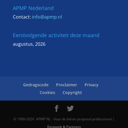
APMP Nederland
Contact:
info@apmp.nl
Eerstvolgende activiteit deze maand
augustus, 2026
Gedragscode
Proclaimer
Privacy
Cookies
Copyright
©
1989
-2026
APMP NL
-
Voor de bid en proposal professional
|
Keraweb & Partners