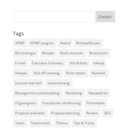
Tags
APMP
APMP congres.
Award
Bid kwalificatie.
Bid strategie.
Blooper
Boek recensie.
Brainstorm.
E-mail.
Executive Summary.
Hot Button.
Inkoop
Inkoper.
Kick-off meeting.
Klant relatie.
Kwaliteit.
Lessons learned.
Leveromvang.
Management samenvatting.
Marketing.
Nieuwsbrief
Organogram.
Practitioner certificering
Presentatie
Proposal evaluatie.
Proposal planning.
Review.
SEO.
Team.
Testimonial.
Thema.
Tips & Tricks.